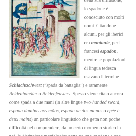
della sua diffusione,
lo spadone è
conosciuto con molti
nomi. Citandone
alcuni, per gli iberici
era
montante
, per i
francesi
espadon
,
mentre le popolazioni
di lingua tedesca
usavano il termine
Schlachtschwert
(“spada da battaglia”) e raramente
Beidenhandter
o
Beidenfeusters
. Spesso viene citato ancora
come spada a due mani (in altre lingue
two-handed sword
,
espada dambas aos mãos
,
espada de dos manos
o
epée à
deux mains
) un particolare linguistico che getta non poche
difficoltà nel comprendere, da un certo momento storico in