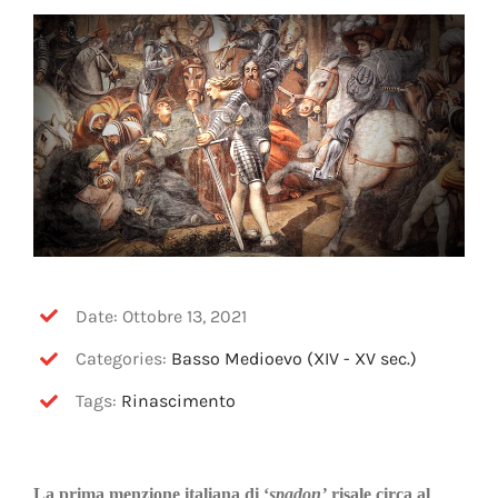
OFF TOPIC
CONTATTI
Cerca
per:
Date: Ottobre 13, 2021
Categories:
Basso Medioevo (XIV - XV sec.)
Tags:
Rinascimento
La prima menzione italiana di ‘
spadon’
risale circa al