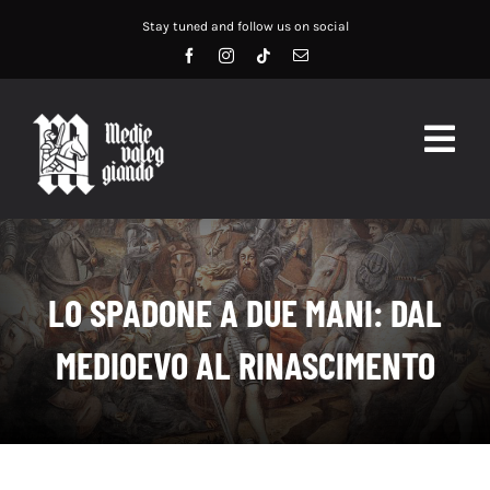
Salta
Stay tuned and follow us on social
al
contenuto
Togg
Navig
HOME
ABOUT US
LO SPADONE A DUE MANI: DAL
SERVIZI
MEDIOEVO AL RINASCIMENTO
DIDATTICA
RECENSIONI