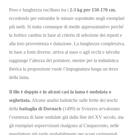
Peso e lunghezza oscillano tra i
2-3 kg per 150-170 cm
,
eccedendo per entrambe le misure soprattutto negli esemplari
più tardi. Si tratta comunque di medie approssimative perché
la forbice cambia in base al criterio di selezione dei reperti e
alla loro provenienza e datazione. La lunghezza complessiva,
in base a fonti diverse, arriva al naso o agli occhi e talvolta
raggiunge l’altezza del portatore, mentre per la trattatistica
iberica la proporzione vuole l’impugnatura lunga un terzo
della lama.
Il filo è doppio e in alcuni casi la lama è ondulata o
seghettata.
Alcune analisi balistiche sulle ferite dei teschi
della
battaglia di Dornach
(1499) in Svizzera avvalorano
l’esistenza di lame ondulate già dalla fine del XV secolo, ma
gli esemplari sopravvissuti risalgono al Cinquecento, nelle
manifatture più tarde probabilmente per scopi cerimoniali.