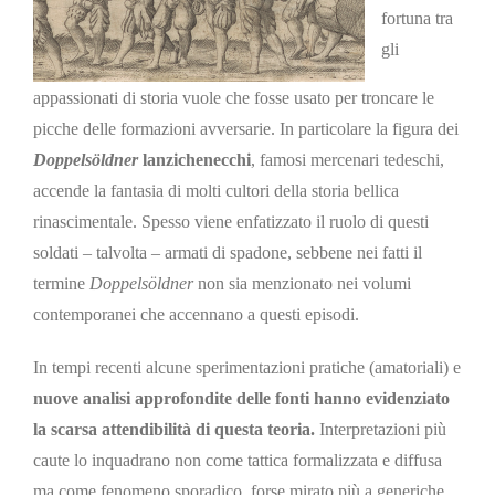
fortuna tra
gli
appassionati di storia vuole che fosse usato per troncare le
picche delle formazioni avversarie. In particolare la figura dei
Doppelsöldner
lanzichenecchi
, famosi mercenari tedeschi,
accende la fantasia di molti cultori della storia bellica
rinascimentale. Spesso viene enfatizzato il ruolo di questi
soldati – talvolta – armati di spadone, sebbene nei fatti il
termine
Doppelsöldner
non sia menzionato nei volumi
contemporanei che accennano a questi episodi.
In tempi recenti alcune sperimentazioni pratiche (amatoriali) e
nuove analisi approfondite delle fonti hanno evidenziato
la scarsa attendibilità di questa teoria.
Interpretazioni più
caute lo inquadrano non come tattica formalizzata e diffusa
ma come fenomeno sporadico, forse mirato più a generiche