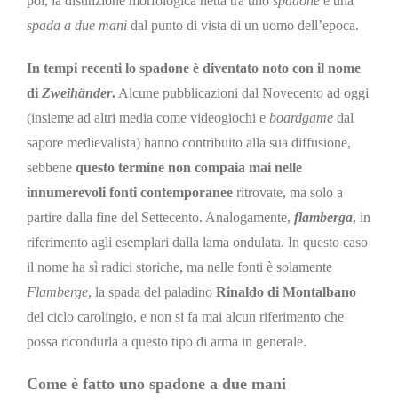
poi, la distinzione morfologica netta tra uno
spadone
e una
spada a due mani
dal punto di vista di un uomo dell’epoca.
In tempi recenti lo spadone è diventato noto con il nome
di
Zweihänder
.
Alcune pubblicazioni dal Novecento ad oggi
(insieme ad altri media come videogiochi e
boardgame
dal
sapore medievalista) hanno contribuito alla sua diffusione,
sebbene
questo termine non compaia mai nelle
innumerevoli fonti contemporanee
ritrovate, ma solo a
partire dalla fine del Settecento. Analogamente,
flamberga
, in
riferimento agli esemplari dalla lama ondulata.
In questo caso
il nome ha sì radici storiche, ma nelle fonti è solamente
Flamberge
, la spada del paladino
Rinaldo di Montalbano
del ciclo carolingio, e non si fa mai alcun riferimento che
possa ricondurla a questo tipo di ar
ma in generale.
Come è fatto uno spadone a due mani