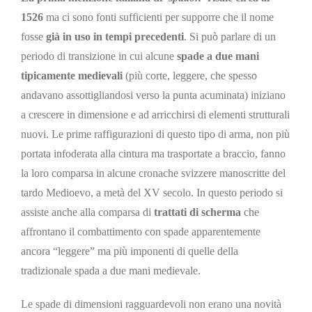
1526
ma ci sono fonti sufficienti per supporre che il nome
fosse
già in uso in tempi precedenti
. Si può parlare di un
periodo di transizione in cui alcune
spade a due mani
tipicamente medievali
(più corte, leggere,
che
spesso
andavano assottiglia
ndosi
verso la punta
acu
minat
a
) iniziano
a crescere in dimensione e ad arricchirsi di elementi strutturali
nuovi. Le prime raffigurazioni di questo tipo di arma, non più
portata infoderata alla cintura ma trasportate a braccio, fanno
la loro comparsa in alcune cronache svizzere manoscritte del
tardo Medioevo, a metà del XV secolo. In questo periodo si
assiste anche alla comparsa di
trattati di scherma
che
affrontano il combattimento con spade apparentemente
ancora “leggere” ma più imponenti di quelle della
tradizionale spada a due mani medievale.
Le spade di dimensioni ragguardevoli non erano una novità