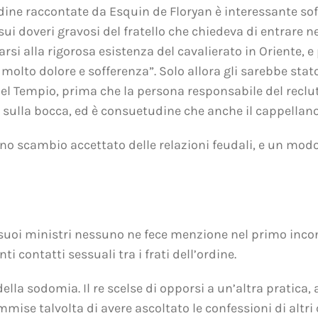
’Ordine raccontate da Esquin de Floryan è interessante s
sui doveri gravosi del fratello che chiedeva di entrare 
arsi alla rigorosa esistenza del cavalierato in Oriente, 
 e molto dolore e sofferenza”. Solo allora gli sarebbe sta
l Tempio, prima che la persona responsabile del reclut
e sulla bocca, ed è consuetudine che anche il cappellano
no scambio accettato delle relazioni feudali, e un mod
 i suoi ministri nessuno ne fece menzione nel primo incon
ti contatti sessuali tra i frati dell’ordine.
ella sodomia. Il re scelse di opporsi a un’altra pratica
mmise talvolta di avere ascoltato le confessioni di altri