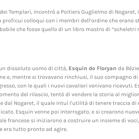
dei Templari, incontrò a Poitiers Guglielmo di Nogaret, il
 proficui colloqui con i membri dell’ordine che erano st
babile che fosse quello di un libro mastro di “scheletri
 un dissoluto uomo di città,
Esquin de Floryan
da Bézier
ne e, mentre si trovavano rinchiusi, il suo compagno di 
resso, con le quali i nuovi cavalieri venivano ricevuti. 
omento del rilascio, tentò di vendere la storia al miglior 
dal Nogaret, il quale intuì l’utilità di tenere traccia d
ato. Esquin venne poi interrogato, e si crearono nuove 
ale francese si iniziarono a costruire un insieme di voci
 era tutto pronto ad agire.