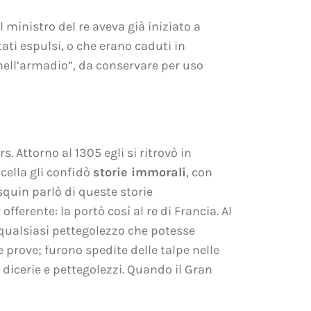
 ministro del re aveva già iniziato a
ati espulsi, o che erano caduti in
 nell’armadio”, da conservare per uso
s. Attorno al 1305 egli si ritrovò in
cella gli confidò
storie immorali
, con
Esquin parlò di queste storie
offerente: la portò così al re di Francia. Al
i qualsiasi pettegolezzo che potesse
prove; furono spedite delle talpe nelle
, dicerie e pettegolezzi. Quando il Gran