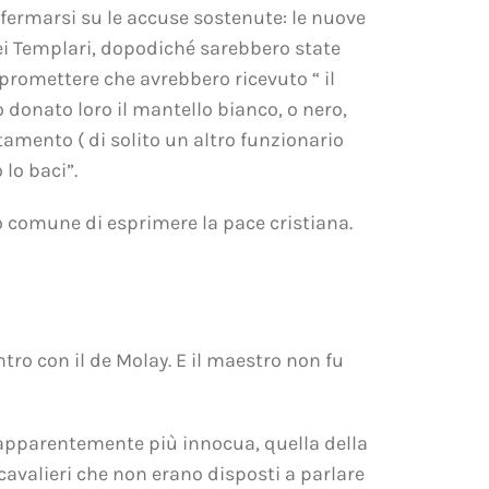
offermarsi su le accuse sostenute: le nuove
nei Templari, dopodiché sarebbero state
e promettere che avrebbero ricevuto “ il
to donato loro il mantello bianco, o nero,
amento ( di solito un altro funzionario
 lo baci”.
o comune di esprimere la pace cristiana.
tro con il de Molay. E il maestro non fu
, apparentemente più innocua, quella della
 cavalieri che non erano disposti a parlare