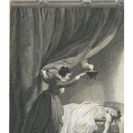
OFF TOPIC
CONTATTI
Cerca
per: