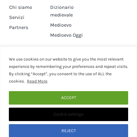
Chi siamo
Dizionario
medievale
Servizi
Medioevo
Partners
Medioevo Oggi
DA GUARDARE
CONTATTI
We use cookies on our website to give you the most relevant
experience by remembering your preferences and repeat visits.
By clicking “Accept”, you consent to the use of ALL the
Canale YouTube
Contatti
cookies.
Read More
Privacy Policy
Cookie Policy
ACCEPT
Cookie settings
© 2020 - 2026 • Medievaleggiando • All Rights Reserved •
Designed by Martina Corona • Associazione Culturale
Medievaleggiando - P.I. 15946281001
REJECT