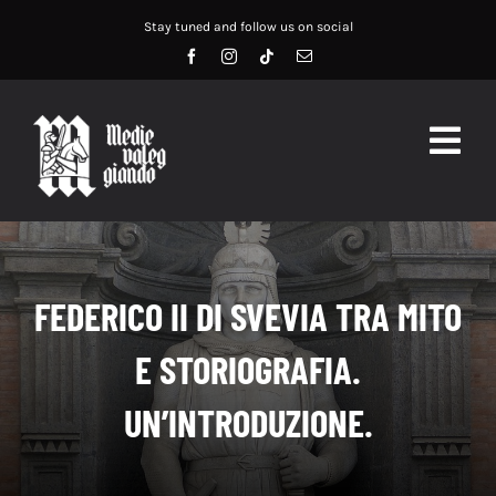
Salta
Stay tuned and follow us on social
al
contenuto
Togg
Navig
HOME
ABOUT US
FEDERICO II DI SVEVIA TRA MITO
SERVIZI
E STORIOGRAFIA.
DIDATTICA
UN’INTRODUZIONE.
RECENSIONI