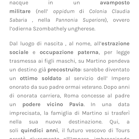
nacque in un
avamposto
militare
(nell’
oppidum
di
Colonia Claudia
Sabaria
,
nella
Pannonia Superiore
), ovvero
l’odierna Szombathely ungherese.
Dal luogo di nascita , al nome, all’
estrazione
sociale
e
occupazione paterna
, per legge
trasmessa ai figli maschi, su Martino pendeva
un destino già
precostruito
: sarebbe diventato
un
ottimo soldato
al servizio dell’ Impero
onorato da suo padre ormai
veterano
. Dopo anni
di onorata carriera, Roma concesse al padre
un
podere
vicino
Pavia
. In una data
imprecisata, la famiglia di Martino si trasferì
nella sua nuova destinazione. Qui, a
soli
quindici anni
, il futuro vescovo di Tours
prestò giuramento all’Impero, imbracciando