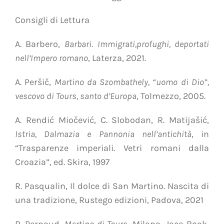
Consigli di Lettura
A. Barbero,
Barbari. Immigrati,profughi, deportati
nell’Impero romano
, Laterza, 2021.
A. Peršič,
Martino da Szombathely, “uomo di Dio”,
vescovo di Tours, santo d’Europa
, Tolmezzo, 2005.
A. Rendić Miočević, C. Slobodan, R. Matijašić,
Istria, Dalmazia e Pannonia nell’antichità
, in
“Trasparenze imperiali. Vetri romani dalla
Croazia”, ed. Skira, 1997
R. Pasqualin, Il dolce di San Martino. Nascita di
una tradizione, Rustego edizioni, Padova, 2021
R. Pernoud,
Martino di Tours
, Milano, Jaca Book,