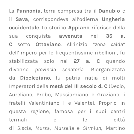
La
Pannonia
, terra compresa tra il
Danubio
e
il
Sava
, corrispondeva all’odierna
Ungheria
occidentale
. Lo storico
Appiano
riferisce della
sua conquista
avvenuta
nel
35 a.
C
sotto
Ottaviano
. All’inizio “
zona calda
”
dell’impero per le frequentissime ribellioni, fu
stabilizzata solo nel
27 a. C
quando
divenne
provincia senatoria
. Riorganizzata
da
Diocleziano
, fu patria natia di molti
Imperatori della
metà del III secolo d. C
(Decio,
Aureliano, Probo, Massiamiano e Graziano, i
fratelli Valentiniano I e Valente). Proprio in
questa regione, famosa per i suoi centri
termali e le città
di
Siscia
,
Mursa
,
Mursella
e
Sirmiun
, Martino