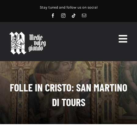
Salta
Stay tuned and follow us on social
al
contenuto
Togg
Navig
HOME
ABOUT US
FOLLE IN CRISTO: SAN MARTINO
SERVIZI
DI TOURS
DIDATTICA
RECENSIONI