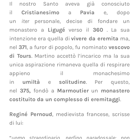
Il nostro Santo aveva già conosciuto
il
Cristianesimo
a
Pavia
e, dopo
un
iter
personale, decise di fondare un
monastero a
Ligugé
verso il
360
. La sua
intenzione era quella di
vivere da eremita
ma,
nel
371
, a furor di popolo, fu nominato
vescovo
di Tours
. Martino accettò l’incarico ma la sua
unica aspirazione rimaneva quella di respirare
appieno il monachesimo
in
umiltà
e
solitudine
. Per questo,
nel
375,
fondò a
Marmoutier
un
monastero
costituito da un complesso di eremitaggi
.
Reginé Pernoud
, medievista francese, scrisse
di lui:
“
uomo straordinario, perfino paradossale: non