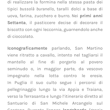
di realizzare la formina nella stessa pasta dei
tipici
bussolà buranello
, taralli dolci a base di
uova, farina, zucchero e burro. Nei
primi anni
Settanta
, il pasticcere decise di decorare il
biscotto con ogni leccornia, guarnendolo anche
di cioccolato.
Iconograficamente
parlando, San Martino
viene ritratto a cavallo, intento nel tagliarsi il
mantello al fine di porgerlo al povero
seminudo o, in maggior parte, da vescovo
impegnato nella lotta contro le eresie.
In Puglia il suo culto segue i percorsi di
pellegrinaggio lungo la via Appia e Traiana,
verso la Terrasanta e lungo l’itinerario diretto al
Santuario di San Michele Arcangelo sul
Gargano. Durante l’epoca
longobarda
(grazie