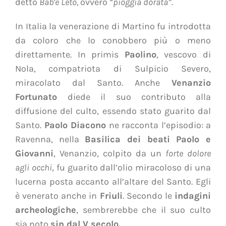
detto
Bab’e
Leto,
ovvero
“pioggia dorata”
.
In Italia la venerazione di Martino fu introdotta
da coloro che lo conobbero più o meno
direttamente. In primis
Paolino
, vescovo di
Nola, compatriota di Sulpicio Severo,
miracolato dal Santo. Anche
Venanzio
Fortunato
diede il suo contributo alla
diffusione del culto, essendo stato guarito dal
Santo.
Paolo Diacono
ne racconta l’episodio: a
Ravenna, nella
Basilica dei beati Paolo e
Giovanni
, Venanzio, colpito da un
forte dolore
agli occhi
, fu guarito dall’olio miracoloso di una
lucerna posta accanto all’altare del Santo. Egli
è venerato anche in
Friuli
. Secondo le
indagini
archeologiche
, sembrerebbe che il suo culto
sia noto
sin dal V secolo.