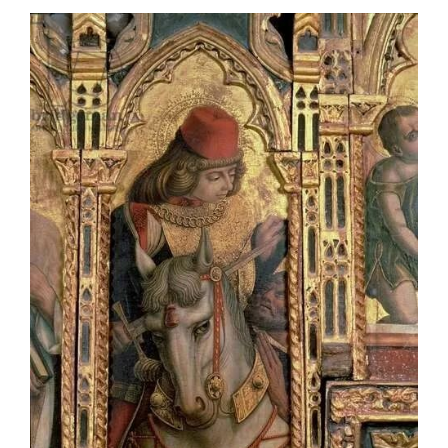
OFF TOPIC
CONTATTI
Cerca
per: