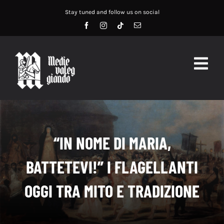
Salta
Stay tuned and follow us on social
al
contenuto
Togg
Navig
HOME
ABOUT US
“IN NOME DI MARIA,
SERVIZI
BATTETEVI!” I FLAGELLANTI
DIDATTICA
OGGI TRA MITO E TRADIZIONE
RECENSIONI