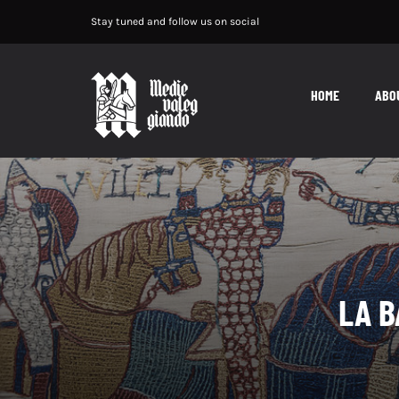
Salta
Stay tuned and follow us on social
al
contenuto
HOME
ABO
LA B