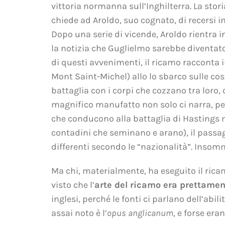
vittoria normanna sull’Inghilterra. La sto
chiede ad Aroldo, suo cognato, di recersi i
Dopo una serie di vicende, Aroldo rientra i
la notizia che Guglielmo sarebbe diventato 
di questi avvenimenti, il ricamo racconta 
Mont Saint-Michel) allo lo sbarco sulle cos
battaglia con i corpi che cozzano tra loro,
magnifico manufatto non solo ci narra, per 
che conducono alla battaglia di Hastings 
contadini che seminano e arano), il passag
differenti secondo le “nazionalità”. Inso
Ma chi, materialmente, ha eseguito il rica
visto che l’
arte del ricamo era prettame
inglesi, perché le fonti ci parlano dell’ab
assai noto è l’
opus anglicanum
, e forse era