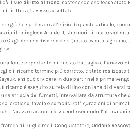
icò il suo
diritto al trono
, sostenendo che fosse stato 
addirittura, l’avesse accettato.
come già ho spoilerato all’inizio di questo articolo, i n
oprio il re inglese Aroldo II
, che morì di morte violenta
 e Guglielmo ne divenne il re. Questo evento significò
glese.
una fonte importante, di questa battaglia è l’
arazzo d
meglio il ricamo termine più corretto, è stato realizzato 
ayeux, e si può dividere in due parti: nella prima vengo
.
Il ricamo è eseguito su tela di lino con lane di diversi c
una striscia dei fumetti, intervallata da strutture che d
ana, erotiche, favole o semplici raffigurazioni di animali
e che l’arazzo racconta le vicende
secondo l’ottica dei 
 fratello di Guglielmo il Conquistatore,
Oddone vescovo