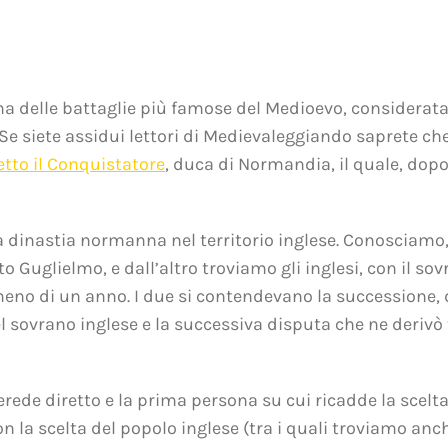
na delle battaglie più famose del Medioevo, considerata
 Se siete assidui lettori di Medievaleggiando saprete c
etto il Conquistatore
, duca di Normandia, il quale, dop
la dinastia normanna nel territorio inglese.
Conosciamo, 
o Guglielmo, e dall’altro troviamo gli inglesi, con il so
meno di un anno. I due si contendevano la successione, 
l sovrano inglese e la successiva disputa che ne derivò 
erede diretto e la prima persona su cui ricadde la scelt
la scelta del popolo inglese (tra i quali troviamo anche 