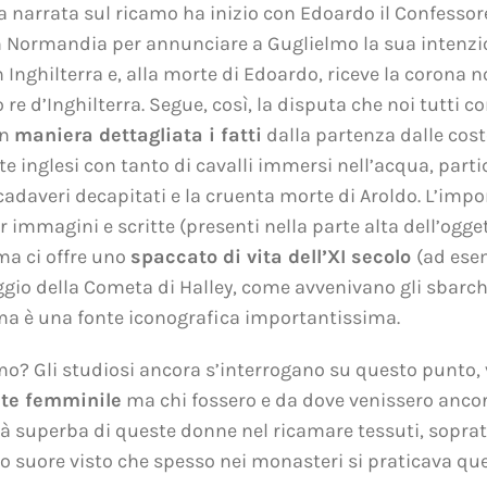
ria narrata sul ricamo ha inizio con Edoardo il Confesso
n Normandia per annunciare a Guglielmo la sua intenzione
n Inghilterra e, alla morte di Edoardo, riceve la corona 
re d’Inghilterra. Segue, così, la disputa che noi tutti c
in
maniera dettagliata i fatti
dalla partenza dalle cos
te inglesi con tanto di cavalli immersi nell’acqua, parti
 cadaveri decapitati e la cruenta morte di Aroldo. L’imp
immagini e scritte (presenti nella parte alta dell’ogget
ma ci offre uno
spaccato di vita dell’XI secolo
(ad ese
gio della Cometa di Halley, come avvenivano gli sbarchi
mma è una fonte iconografica importantissima.
mo? Gli studiosi ancora s’interrogano su questo punto,
nte femminile
ma chi fossero e da dove venissero ancor
ilità superba di queste donne nel ricamare tessuti, sopr
no suore visto che spesso nei monasteri si praticava que