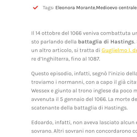
Tags:
Eleonora Morante
,
Medioevo centrale
Il 14 ottobre del 1066 veniva combattuta u
sto parlando della
battaglia di Hastings
.
un altro articolo, si tratta di
Guglielmo I, d
re d’Inghilterra, fino al 1087.
Questo episodio, infatti, segnò l’inizio del
troviamo i normanni, con a capo il già citat
Wessex e giunto al trono inglese da poco 
avvenuta il 5 gennaio del 1066.
La morte de
scatenante della battaglia di Hastings.
Edoardo, infatti, non aveva lasciato alcun 
sovrano. Altri sovrani non concordarono con 