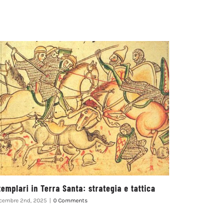
 templari in Terra Santa: strategia e tattica
Al di qua 
Europa
cembre 2nd, 2025
|
0 Comments
Gennaio 18th