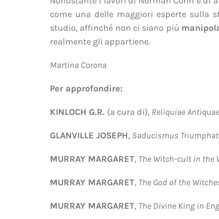
Nonostante i lavori di Norman Cohn e di al
come una delle maggiori esperte sulla str
studio, affinché non ci siano più
manipola
realmente gli appartiene.
Martina Corona
Per approfondire:
KINLOCH G.R.
(a cura di),
Reliquiae Antiquae 
GLANVILLE JOSEPH
,
Saducismus Triumpha
MURRAY MARGARET
,
T
he Witch-cult in the
MURRAY MARGARET
,
The God of the Witche
MURRAY MARGARET
,
The Divine King in En