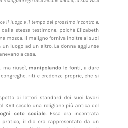
i mangiare egli dice alcune parole, la sua voce
sce il luogo e il tempo del prossimo incontro e,
ti dalla stessa testimone, poiché Elizabeth
na mosca. Il maligno forniva inoltre ai suoi
da un luogo ad un altro. La donna aggiunse
imanevano a casa.
, ma riuscì,
manipolando le fonti
, a dare
congreghe, riti e credenze proprie, che si
petto ai lettori standard dei suoi lavori
al XVII secolo una religione più antica del
ogni ceto sociale
. Essa era incentrata
lo pratico, il dio era rappresentato da un