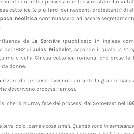
sentate durante i processi non fossero state il risultat
sa cattolica (e più tardi dei nascenti protestanti) di e
 epoca neolitica
continuassero ad essere segretamente
.
influenza de
La Sorcière
(pubblicato in inglese co
o del 1862 di
Jules Michelet
, secondo il quale la str
esimo e della Chiesa cattolica romana, che prese la f
 da donne.
alizzare dei processi avvenuti durante la grande cacci
che descrivono processi famosi.
lisi che la Murray fece dei processi del Somerset nel
16
na birra, dolci, carne e cose simili. Quando sono in sembia