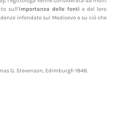
ay, l’egittologa venne considerata da molti
to sull’
importanza delle fonti
e del loro
edenze infondate sul Medioevo e su ciò che
mas G. Stevenson, Edimburgh 1848.