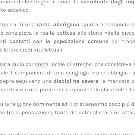
nioni delle streghe, il quale fu
scambiato dagli inqu
lto satanico.
n’opera di una
razza aborigena
, spinta a nasconders
iò consisteva la realtà sottesa alle storie «della picc
enti
contatti con la popolazione comune
per trasme
 le loro eredi intellettuali.
sata sulla congrega locale di streghe, che consisteva
ciale. I componenti di una congrega erano obbligati a
 adepte seguivano una
disciplina severa
: la mancata p
portavano una punizione corporale tale che a volte il 
fu la religione dominante ed il cristianesimo poco più di
se tra la popolazione, tanto da poter sferrare un attac