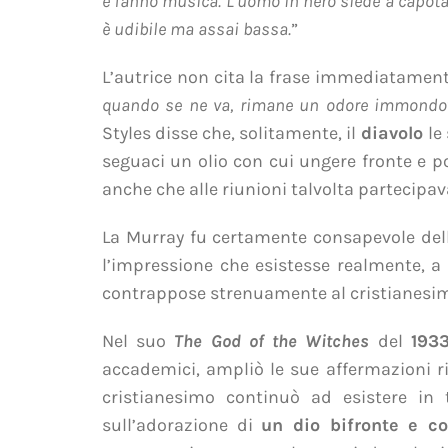
e fanno musica. L’uomo in nero siede a capotav
è udibile ma assai bassa.
”
L’autrice non cita la frase immediatament
quando se ne va, rimane un odore immondo
Styles disse che, solitamente, il
diavolo
le
seguaci un olio con cui ungere fronte e p
anche che alle riunioni talvolta partecipava
La Murray fu certamente consapevole dell’
l’impressione che esistesse realmente, a 
contrappose strenuamente al cristianesi
Nel suo
The God of the Witches
del
193
accademici, ampliò le sue affermazioni rig
cristianesimo continuò ad esistere in 
sull’adorazione di
un dio bifronte e co