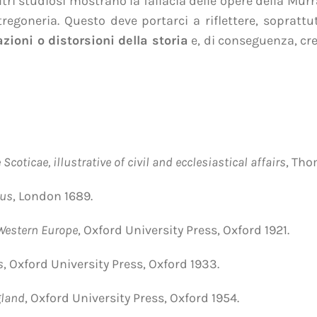
tri studiosi mostrano la fallacia delle opere della Murr
egoneria. Questo deve portarci a riflettere, soprattut
zioni o distorsioni della storia
e, di conseguenza, cr
Scoticae, illustrative of civil and ecclesiastical affairs
, Tho
tus
, London 1689.
 Western Europe
, Oxford University Press, Oxford 1921.
s
, Oxford University Press, Oxford 1933.
gland
, Oxford University Press, Oxford 1954.