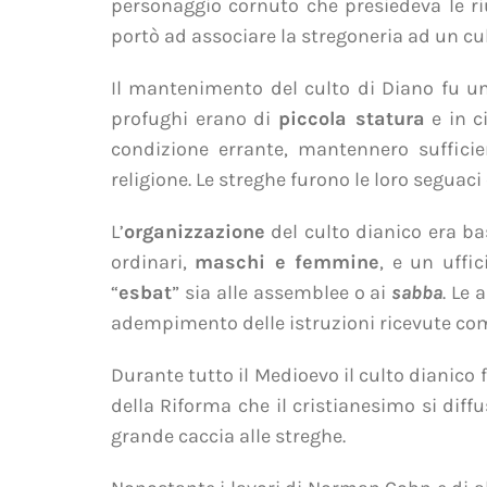
personaggio cornuto che presiedeva le riu
portò ad associare la stregoneria ad un cu
Il mantenimento del culto di Diano fu u
profughi erano di
piccola statura
e in c
condizione errante, mantennero suffici
religione. Le streghe furono le loro seguaci e
L’
organizzazione
del culto dianico era ba
ordinari,
maschi e femmine
, e un uffi
“
esbat
” sia alle assemblee o ai
sabba
. Le
adempimento delle istruzioni ricevute com
Durante tutto il Medioevo il culto dianico 
della Riforma che il cristianesimo si diffu
grande caccia alle streghe.