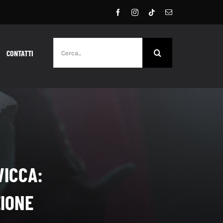
Cerca
CONTATTI
per:
WICCA:
IONE