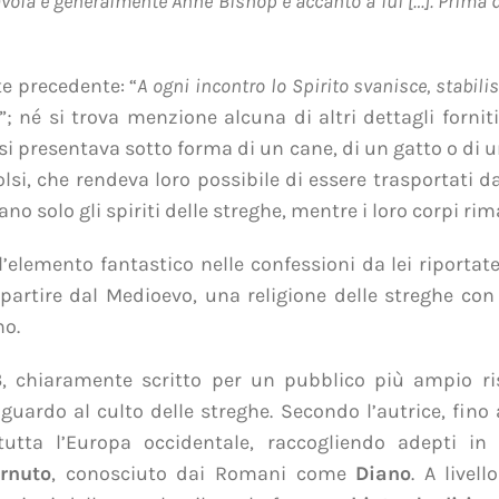
ola e generalmente Anne Bishop è accanto a lui […]. Prima d
e precedente: “
A ogni incontro lo Spirito svanisce, stabili
”; né si trova menzione alcuna di altri dettagli forni
 si presentava sotto forma di un cane, di un gatto o di u
olsi, che rendeva loro possibile di essere trasportati 
no solo gli spiriti delle streghe, mentre i loro corpi r
elemento fantastico nelle confessioni da lei riportate
partire dal Medioevo, una religione delle streghe con 
mo.
3
, chiaramente scritto per un pubblico più ampio ris
uardo al culto delle streghe. Secondo l’autrice, fino 
tutta l’Europa occidentale, raccogliendo adepti in
rnuto
, conosciuto dai Romani come
Diano
. A livel