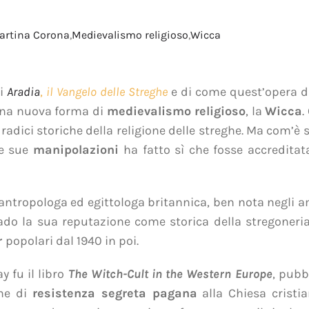
artina Corona
,
Medievalismo religioso
,
Wicca
di
Aradia
,
il Vangelo delle Streghe
e di come quest’opera di
 una nuova forma di
medievalismo religioso
, la
Wicca
.
radici storiche della religione delle streghe. Ma com’è
le sue
manipolazioni
ha fatto sì che fosse accreditat
antropologa ed egittologa britannica, ben nota negli a
lgrado la sua reputazione come storica della stregoner
r
popolari dal 1940 in poi.
y fu il libro
The Witch-Cult in the Western Europe
, pubb
une di
resistenza segreta pagana
alla Chiesa cristi