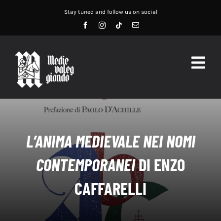
Salta
Stay tuned and follow us on social
al
contenuto
Togg
Navig
HOME
ABOUT US
L’ANIMA MEDIEVALE NEI NOMI
SERVIZI
CONTEMPORANEI
DI ENZO
DIDATTICA
CAFFARELLI
RECENSIONI