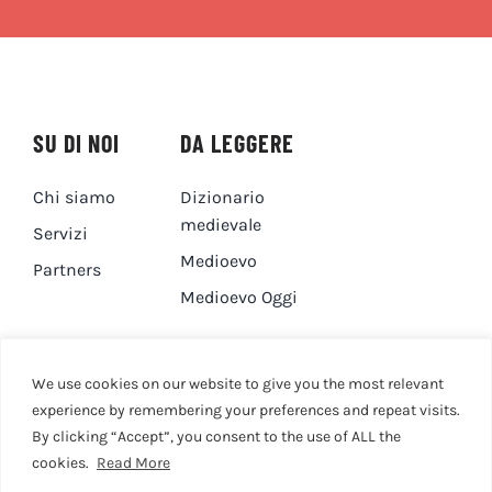
SU DI NOI
DA LEGGERE
Chi siamo
Dizionario
medievale
Servizi
Medioevo
Partners
Medioevo Oggi
DA GUARDARE
CONTATTI
We use cookies on our website to give you the most relevant
experience by remembering your preferences and repeat visits.
By clicking “Accept”, you consent to the use of ALL the
Canale YouTube
Contatti
cookies.
Read More
Privacy Policy