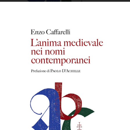
OFF TOPIC
CONTATTI
Cerca
per: