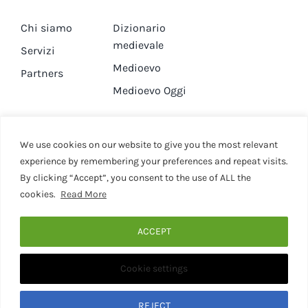
Chi siamo
Dizionario
medievale
Servizi
Medioevo
Partners
Medioevo Oggi
DA GUARDARE
CONTATTI
We use cookies on our website to give you the most relevant
experience by remembering your preferences and repeat visits.
By clicking “Accept”, you consent to the use of ALL the
Canale YouTube
Contatti
cookies.
Read More
Privacy Policy
Cookie Policy
ACCEPT
Cookie settings
© 2020 - 2026 • Medievaleggiando • All Rights Reserved •
Designed by Martina Corona • Associazione Culturale
Medievaleggiando - P.I. 15946281001
REJECT