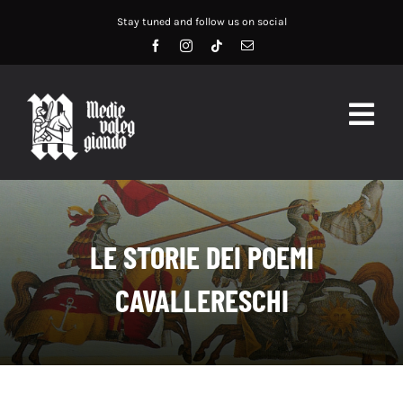
Salta
Stay tuned and follow us on social
al
contenuto
Togg
Navig
HOME
ABOUT US
LE STORIE DEI POEMI
SERVIZI
CAVALLERESCHI
DIDATTICA
RECENSIONI