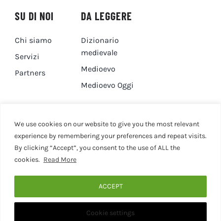
SU DI NOI
DA LEGGERE
Chi siamo
Dizionario
medievale
Servizi
Medioevo
Partners
Medioevo Oggi
DA GUARDARE
CONTATTI
We use cookies on our website to give you the most relevant
experience by remembering your preferences and repeat visits.
By clicking “Accept”, you consent to the use of ALL the
Canale YouTube
Contatti
cookies.
Read More
Privacy Policy
Cookie Policy
ACCEPT
Cookie settings
© 2020 - 2026 • Medievaleggiando • All Rights Reserved •