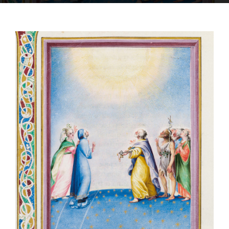
OFF TOPIC
CONTATTI
Cerca
per: