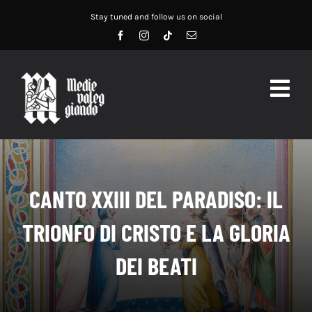
Salta
Stay tuned and follow us on social
al
contenuto
Togg
Navig
HOME
ABOUT US
CANTO XXIII DEL PARADISO: IL
SERVIZI
TRIONFO DI CRISTO E LA GLORIA
DIDATTICA
DEI BEATI
RECENSIONI