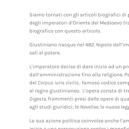
Siamo tornati con gli articoli biografici d
degli imperatori d’Oriente del Medioevo tra
biografico con questo articolo.
Giustiniano nacque nel 482. Nipote dell’imp
salì al potere.
L’imperatore decise di dare inizio ad un p
dall’amministrazione fino alla religione. P
del
Corpus iuris civilis,
famoso codice comple
al regno giustinianeo. L’opera consta di tr
Digesta,
frammenti presi dalle opere di quarant
agli studi giuridici; le
Novellae,
le nuove leg
La sua azione politica coinvolse anche l’am
inizio a una persecuzione contro i monofisi