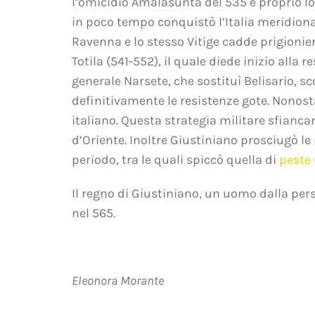
l’omicidio Amalasunta del 535 e proprio lo s
in poco tempo conquistò l’Italia meridiona
Ravenna e lo stesso Vitige cadde prigionier
Totila (541-552), il quale diede inizio alla 
generale Narsete, che sostituì Belisario, s
definitivamente le resistenze gote. Nonostan
italiano. Questa strategia militare sfiancan
d’Oriente. Inoltre Giustiniano prosciugò le
periodo, tra le quali spiccò quella di
peste 
Il regno di Giustiniano, un uomo dalla pers
nel 565.
Eleonora Morante