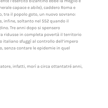
ente l’esercito bizantino ebbe la meglio e
enerale capace e abile), caddero Roma e
o, tra il popolo goto, un nuovo sovrano:
se, infine, soltanto nel 552 quando il
adino. Tre anni dopo si spensero
ra ridusse in completa povertà il territorio
o italiano sfuggì al controllo dell’impero
ro, senza contare le epidemie in quel
tore, infatti, morì a circa ottantatré anni,