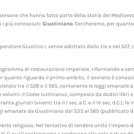
i persone che hanno fatto parte della storia del Medioe
 i più conosciuti:
Giustiniano
. Cercheremo, per quanto 
eratore Giustino I, venne adottato dallo zio e nel 527,
rogramma di restaurazione imperiale, riformando e cerc
er quanto riguarda il primo ambito, il sovrano è conosci
tato tra il 528 e il 565, contenente le leggi emanate a
e volumi: il
Codex Iustinianus
, composto da dodici libri e 
a giuristi (viventi tra il I sec. a.C. e il IV sec. d.C.); le
I
gi emanate da Giustiniano dal 535 al 565 (pubblicato d
bito religioso. Nel tentativo di rendere unito l’impero d
ti (i quali sostenevano e credevano alla sola natura divi