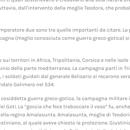
uttavia, dall’intervento della moglie Teodora, che prob
imperatore due sono tra quelle importanti da citare. La
agna (meglio conosciuta come guerra greco-gotica) si svol
ui territori in Africa, Tripolitania, Corsica e nelle iso
ominio della parte mediterranea. La campagna partì in Tri
soldati guidati dal generale Belisario si recarono verso
andalo Gelimero nel 534.
la cosiddetta guerra greco-gotica, la campagna militare i
dei Goti. La “goccia che fece traboccare il vaso” fu, anc
lla regina Amalasunta. Amalasunta, moglie di Teodorico
stiniano, al quale aveva chiesto la protezione. Giustin