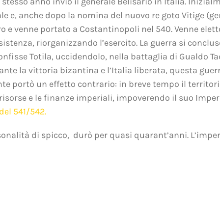
tesso anno inviò il generale Belisario in Italia.
Inizialm
le e, anche dopo la nomina del nuovo re goto Vitige (g
o e venne portato a Costantinopoli nel 540. Venne elett
resistenza, riorganizzando l’esercito. La guerra si conclu
confisse Totila, uccidendolo, nella battaglia di Gualdo T
te la vittoria bizantina e l’Italia liberata, questa guer
te portò un effetto contrario: in breve tempo il territori
 risorse e le finanze imperiali, impoverendo il suo Impe
del 541/542
.
onalità di spicco, durò per quasi quarant’anni. L’impera