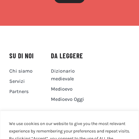
SU DI NOI
DA LEGGERE
Chi siamo
Dizionario
medievale
Servizi
Medioevo
Partners
Medioevo Oggi
DA GUARDARE
CONTATTI
We use cookies on our website to give you the most relevant
experience by remembering your preferences and repeat visits.
By clicking “Accept”, you consent to the use of ALL the
Canale YouTube
Contatti