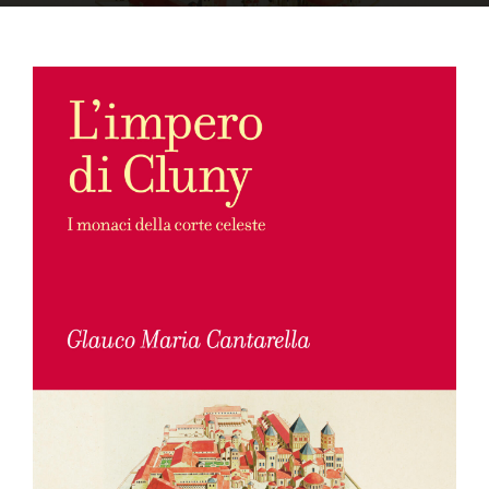
OFF TOPIC
CONTATTI
Cerca
per: