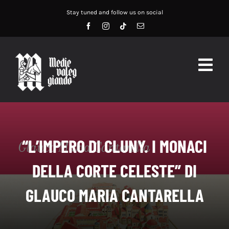
Salta
Stay tuned and follow us on social
al
contenuto
Togg
Navig
HOME
ABOUT US
“L’IMPERO DI CLUNY. I MONACI
SERVIZI
DELLA CORTE CELESTE” DI
DIDATTICA
GLAUCO MARIA CANTARELLA
RECENSIONI