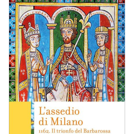
OFF TOPIC
CONTATTI
Cerca
per: