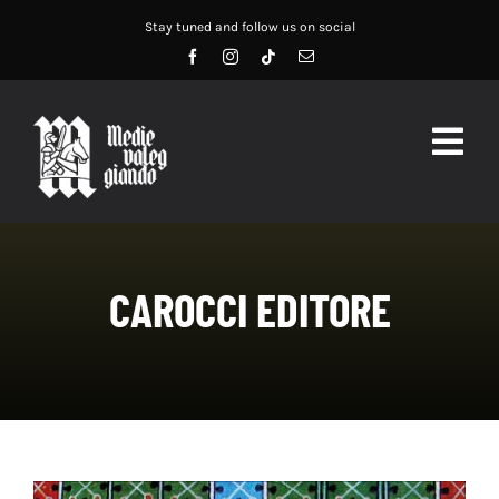
Salta
Stay tuned and follow us on social
al
contenuto
Togg
Navig
HOME
ABOUT US
CAROCCI EDITORE
SERVIZI
DIDATTICA
RECENSIONI