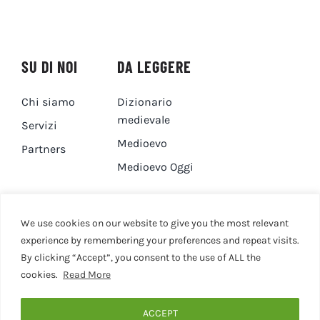
SU DI NOI
DA LEGGERE
Chi siamo
Dizionario
medievale
Servizi
Medioevo
Partners
Medioevo Oggi
DA GUARDARE
CONTATTI
We use cookies on our website to give you the most relevant
experience by remembering your preferences and repeat visits.
By clicking “Accept”, you consent to the use of ALL the
Canale YouTube
Contatti
cookies.
Read More
Privacy Policy
Cookie Policy
ACCEPT