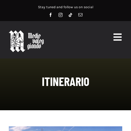
Salta
Stay tuned and follow us on social
al
contenuto
Togg
Navig
HOME
ABOUT US
ITINERARIO
SERVIZI
DIDATTICA
RECENSIONI