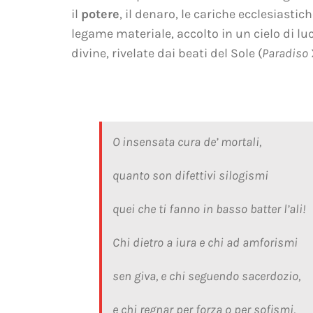
il
potere
, il denaro, le cariche ecclesiasti
legame materiale, accolto in un cielo di lu
divine, rivelate dai beati del Sole (
Paradiso
X
O insensata cura de’ mortali,
quanto son difettivi silogismi
quei che ti fanno in basso batter l’ali!
Chi dietro a iura e chi ad amforismi
sen giva, e chi seguendo sacerdozio,
e chi regnar per forza o per sofismi,