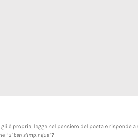
li è propria, legge nel pensiero del poeta e risponde 
che
“u’ ben s’impingua”?