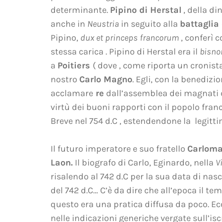
determinante.
Pipino
di Herstal
, della di
anche in
Neustria
in seguito alla
b
attaglia
Pipino,
dux et princeps francorum
, conferì 
stessa carica
. Pipino di Herstal era il
bisno
a
Poitiers
( dove , come riporta un cronist
nostro
Carlo Magno
. Egli, con la benedizi
acclamare
re
dall’assemblea dei magnati d
virtù dei buoni rapporti con il popolo franco
Breve nel 754 d.C , estendendone la legitt
Il futuro imperatore e suo fratello
Carlom
Laon.
Il biografo di Carlo, Eginardo, nella
V
risalendo al 742 d.C per la sua data di nasc
del 742 d.C… C’è da dire che all’epoca il te
questo era una pratica diffusa da poco. Ec
nelle indicazioni generiche vergate sull’i