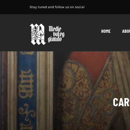
Salta
Stay tuned and follow us on social
al
contenuto
HOME
ABO
CAR