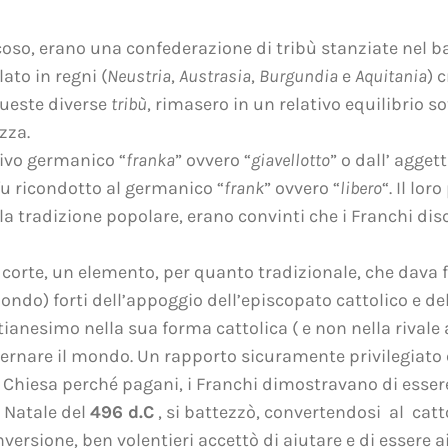
licoso, erano una confederazione di tribù stanziate nel 
lato in regni (
Neustria
,
Austrasia
,
Burgundia
e
Aquitania
) 
 Queste diverse
tribù
, rimasero in un relativo equilibrio so
zza.
ivo germanico “
franka
” ovvero “
giavellotto
” o dall’ aggett
 fu ricondotto al germanico “
frank
” ovvero “
libero
“. Il lo
tradizione popolare, erano convinti che i Franchi disce
corte, un elemento, per quanto tradizionale, che dava f
ondo) forti dell’appoggio dell’episcopato cattolico e dell
tianesimo nella sua forma cattolica ( e non nella rivale 
ernare il mondo. Un rapporto sicuramente privilegiato e 
a Chiesa perché pagani, i Franchi dimostravano di essere
i Natale del
496 d.C
, si battezzò, convertendosi al catt
nversione, ben volentieri accettò di aiutare e di essere 