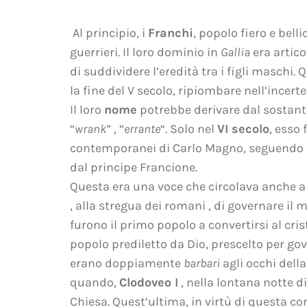
Al principio, i
Franchi
, popolo fiero e bel
guerrieri. Il loro dominio in
Gallia
era artico
di suddividere l’eredità tra i figli maschi.
la fine del V secolo, ripiombare nell’incerte
Il loro
nome
potrebbe derivare dal sostant
“
wrank
” , “
errante
“. Solo nel
VI secolo
, esso
contemporanei di Carlo Magno, seguendo la 
dal principe Francione.
Questa era una voce che circolava anche a 
, alla stregua dei romani , di governare il m
furono il primo popolo a convertirsi al cris
popolo prediletto da Dio, prescelto per gov
erano doppiamente
barbari
agli occhi dell
quando,
Clodoveo I
, nella lontana notte d
Chiesa. Quest’ultima, in virtù di questa co