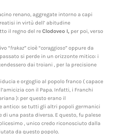
bacino renano, aggregate intorno a capi
creatisi in virtù dell’ abitudine
tto il regno del re
Clodoveo I,
per poi, verso
ivo “
frakaz
” cioè “
coraggioso
” oppure da
ro passato si perde in un orizzonte mitico: i
ndessero dai troiani , per la precisione
iducia e orgoglio al popolo franco ( capace
’amicizia con il Papa. Infatti, i Franchi
ariana ): per questo erano il
antico: se tutti gli altri popoli germanici
 di una pasta diversa. E questo, fu palese
olicesimo , unico credo riconosciuto dalla
aiutata da questo popolo.