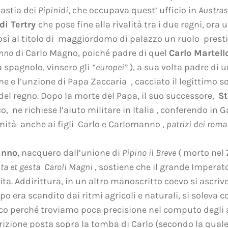
nastia dei
Pipinidi
, che occupava quest’ ufficio in
Austras
 di Tertry
che pose fine alla rivalità tra i due regni, ora 
così al titolo di maggiordomo di palazzo un ruolo prestigi
nno
di Carlo Magno, poiché padre di quel
Carlo Martel
a spagnolo, vinsero gli
“europei”
), a sua volta padre di 
one e l’unzione di Papa Zaccaria , cacciato il legittimo 
el regno. Dopo la morte del Papa, il suo successore,
St
, ne richiese l’aiuto militare in Italia , conferendo in Ga
imità anche ai figli Carlo e Carlomanno ,
patrizi dei roma
anno
, nacquero dall’unione di
Pipino il Breve
( morto nel
ita et gesta Caroli Magni
, sostiene che il grande Imperato
ita. Addirittura, in un altro manoscritto coevo si ascrive
mpo era scandito dai ritmi agricoli e naturali, si soleva 
co perché troviamo poca precisione nel computo degli a
scrizione posta sopra la tomba di Carlo (secondo la qua