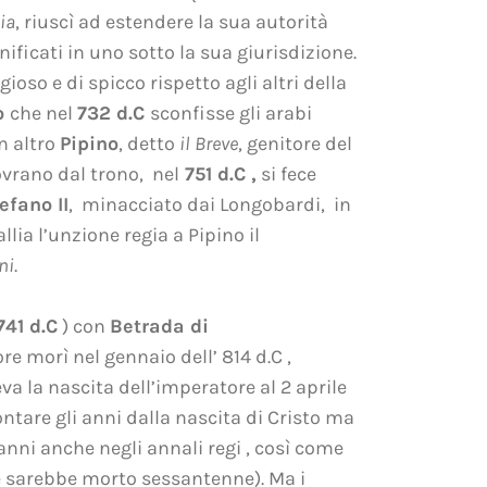
ia
, riuscì ad estendere la sua autorità
unificati in uno sotto la sua giurisdizione.
oso e di spicco rispetto agli altri della
lo
che nel
732 d.C
sconfisse gli arabi
un altro
Pipino
, detto
il Breve
, genitore del
sovrano dal trono, nel
751 d.C ,
si fece
efano II
, minacciato dai Longobardi, in
llia l’unzione regia a Pipino il
ni
.
741 d.C
) con
Betrada di
re morì nel gennaio dell’ 814 d.C ,
va la nascita dell’imperatore al 2 aprile
contare gli anni dalla nascita di Cristo ma
nni anche negli annali regi , così come
le sarebbe morto sessantenne). Ma i