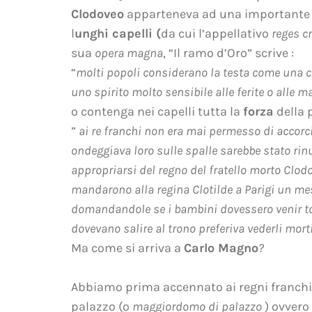
Clodoveo
apparteneva ad una importante f
l
unghi capelli (
da cui l’appellativo
reges cr
sua
opera magna
, “Il ramo d’Oro” scrive :
“
molti popoli considerano la testa come una c
uno spirito molto sensibile alle ferite o alle 
o contenga nei capelli tutta la
forza
della 
”
ai re franchi non era mai permesso di accorcia
ondeggiava loro sulle spalle sarebbe stato rinu
appropriarsi del regno del fratello morto Clodo
mandarono alla regina Clotilde a Parigi un mes
domandandole se i bambini dovessero venir tosat
dovevano salire al trono preferiva vederli morti
Ma come si arriva a
Carlo Magno
?
Abbiamo prima accennato ai regni franchi
palazzo (o
maggiordomo di palazzo
) ovvero