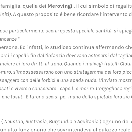
amiglia, quella dei
Merovingi
, il cui simbolo di regali
initi)
. A questo proposito è bene ricordare l’intervento d
osa particolarmente sacra: questa speciale santità si spieg
mancanze
“
persona. Ed infatti, lo studioso continua affermando ch
rsi i capelli: fin dall’infanzia dovevano astenersi dal tagliar
nciare ai loro diritti al trono. Quando i malvagi fratelli Clo
miro, s’impossessarono con uno stratagemma dei loro piccoli 
saggero con delle forbici e una spada nuda. L’inviato mostrò 
i e vivere o conservare i capelli e morire. L’orgogliosa regi
 che tosati. E furono uccisi per mano dello spietato loro zio 
 (
Neustria
,
Austrasia
,
Burgundia
e
Aquitania
) ognuno dei
 un alto funzionario che sovrintendeva al palazzo reale 