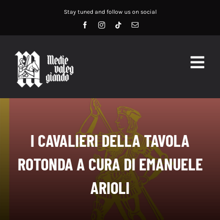
Salta
Stay tuned and follow us on social
al
contenuto
Togg
Navig
HOME
ABOUT US
I CAVALIERI DELLA TAVOLA
SERVIZI
ROTONDA A CURA DI EMANUELE
DIDATTICA
ARIOLI
RECENSIONI