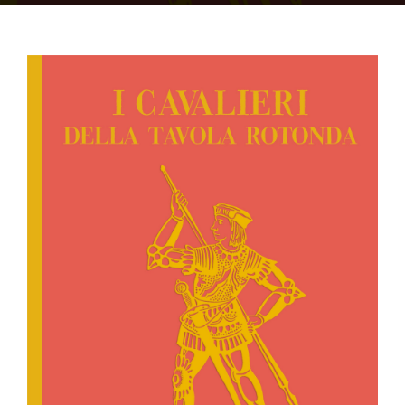
OFF TOPIC
CONTATTI
Cerca
per: