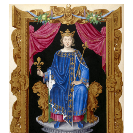
OFF TOPIC
CONTATTI
Cerca
per: