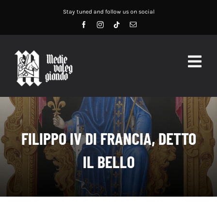
Salta
Stay tuned and follow us on social
al
contenuto
Togg
Navig
HOME
ABOUT US
FILIPPO IV DI FRANCIA, DETTO
SERVIZI
IL BELLO
DIDATTICA
RECENSIONI