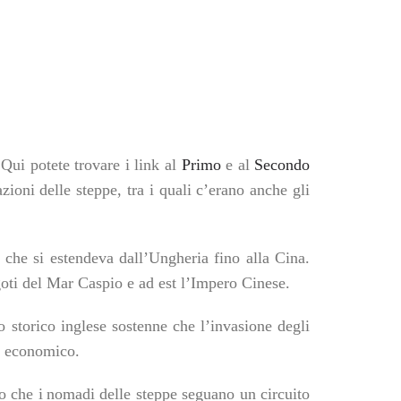
Qui potete trovare i link al
Primo
e al
Secondo
ioni delle steppe, tra i quali c’erano anche gli
,
che si estendeva dall’Ungheria fino alla Cina.
goti del
Mar C
aspio e ad est l’Impero Cinese.
o storico inglese
s
ostenne che
l’
invasione
degli
o economico.
to
che i
n
omadi
delle steppe
segu
a
no un circuito