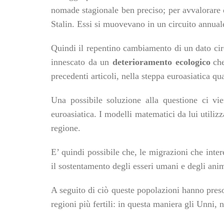
nomad
e
stagionale ben preciso;
per avvalorare 
Stalin.
Essi
si muovevano in un circuito annual
Quindi i
l
repentino cambiamento
di un dato ci
i
nnesca
to
da un
deterioramento ecologico
ch
precedenti articoli,
nella steppa euroasiatica q
Una possibile soluzione alla questione ci vi
euroasiatica. I modelli matematici da lui utiliz
regione.
E’ quindi possibile che, le migrazioni che inte
il sostentamento degli esseri umani e degli anim
A seguito di ciò queste popolazioni hanno pres
regioni più fertili: in questa maniera gli Unni,