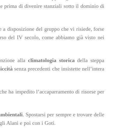
de
prima di divenire stanziali sotto il dominio di
se a disposizione del gruppo
che vi r
isiede
,
forse
orso del IV secolo,
come abbiamo già visto nei
enzione alla
climatologia storica
della steppa
siccità
senza precedenti che insistette nell’intera
 che ha impedito l’accaparramento di risorse per
ambientali
. Spostarsi per sempre e trovare delle
li Alani e poi con i Goti.