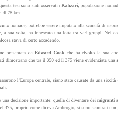
questa tesi sono stat
i
osservat
i
i
Ka
hzari
,
popolazione noma
e di 75 km.
rcuito nomad
e
,
potrebbe essere imputato alla sca
r
sità
di
risor
e, a sua volta, ha innescato una lotta tra
vari
gruppi.
N
el c
ualcosa
stava
di certo
accadendo.
ene presentata da
Edward Cook
che ha rivolto la sua att
zati dimostrano che tra il 350 ed il 375 viene evidenziata una
ressarono l’Europa centrale, siano state causate da una siccità
ali.
o una decisione importante: quella di diventare dei
migranti 
 nel 375, proprio come diceva Ambrogio, si sono scontrati con g