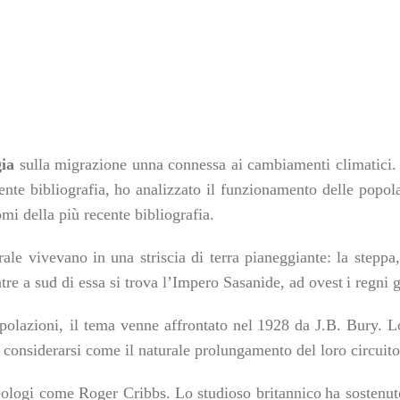
gia
sulla migrazione unna connessa ai cambiamenti climatici. 
ente bibliografia, ho analizzato il funzionamento delle popolaz
mi della più recente bibliografia.
rale
vive
vano
in
una
striscia di terra
pianeggiante
:
la steppa
tre a sud
di essa
si trova l’Impero Sasanide,
ad ovest
i regni 
polazioni,
il tema venne affrontato nel
1928 da
J.B.
Bury.
L
 considerarsi come il naturale
prolungamento del loro circuit
eologi come Roger Cribbs.
Lo studioso britannico
ha sostenu