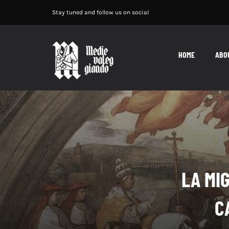
Salta
Stay tuned and follow us on social
al
contenuto
HOME
ABO
LA MI
C