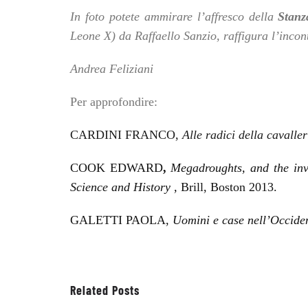
In foto potete ammirare l’affresco della
Stanz
Leone X) da Raffaello Sanzio, raffigura l’inco
Andrea Feliziani
Per approfondire:
C
ARDINI
F
RANCO
,
Alle radici della cavalle
COOK
E
DWARD
,
Megadroughts, and the in
Science and History ,
Brill, Boston 2013.
GALETTI P
AOLA
,
Uomini e case nell’Occide
Related Posts