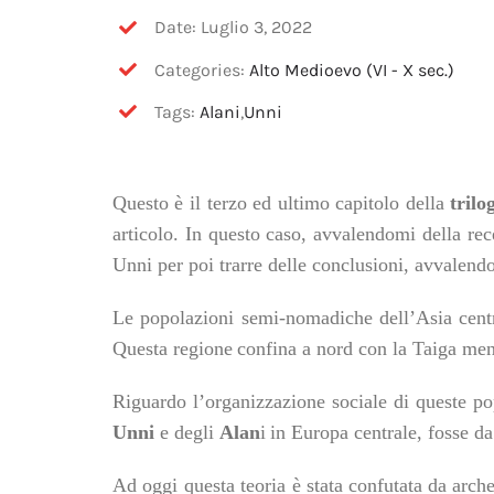
Date: Luglio 3, 2022
Categories:
Alto Medioevo (VI - X sec.)
Tags:
Alani
,
Unni
Questo è il terzo ed ultimo capitolo della
trilo
articolo. In questo caso, avvalendomi della rec
Unni per poi trarre delle conclusioni, avvalendo
Le popolazioni semi-nomadiche dell’Asia cent
Questa
regione
confina
a nord
con
la
Taig
a
men
Riguardo l’organizzazione
sociale di queste po
Unni
e
de
gli
Alan
i
in Europa centrale,
fosse
da
A
d oggi
questa
teoria è stata confutata
da arch