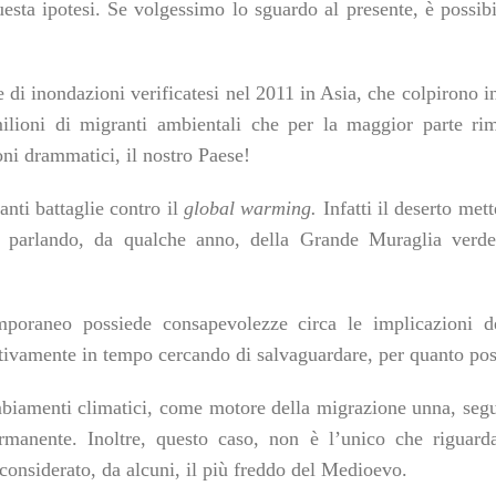
questa ipotesi. Se volgessimo lo sguardo al presente, è possibi
di inondazioni verificatesi nel 2011 in Asia, che colpirono in 
ilioni di migranti ambientali che per la maggior parte rim
oni drammatici, il nostro Paese!
nti battaglie contro il
global warming.
Infatti il deserto mett
a parlando, da qualche anno, della Grande Muraglia verd
poraneo possiede consapevolezze circa le implicazioni de
ativamente in tempo cercando di salvaguardare, per quanto poss
biamenti climatici, come motore della migrazione unna, seguen
manente. Inoltre, questo caso, non è l’unico che riguarda 
considerato, da alcuni, il più freddo del Medioevo.