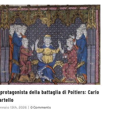
l protagonista della battaglia di Poitiers: Carlo
Il ruolo d
artello
matrimon
nnaio 13th, 2026
|
0 Comments
Giugno 25th