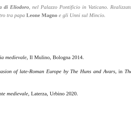
a di Eliodor
o
,
nel Palazzo Pontificio in Vaticano. Realizzato
ntro tra papa
Leone Magno
e gli Unni sul Mincio.
ria medievale
, Il Mulino, Bologna 2014.
vasion of late-Roman Europe by The Huns and Avars,
in
Th
nte medievale
, Laterza, Urbino 2020.