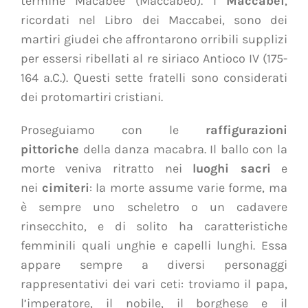
termine Macabée (Maccabeo). I
Maccabei
,
ricordati nel Libro dei Maccabei, sono dei
martiri giudei che affrontarono orribili supplizi
per essersi ribellati al re siriaco Antioco IV (175-
164 a.C.). Questi sette fratelli sono considerati
dei protomartiri cristiani.
Proseguiamo con le
raffigurazioni
pittoriche
della danza macabra. Il ballo con la
morte veniva ritratto nei
luoghi sacri
e
nei
cimiteri
: la morte assume varie forme, ma
è sempre uno scheletro o un cadavere
rinsecchito, e di solito ha caratteristiche
femminili quali unghie e capelli lunghi. Essa
appare sempre a diversi personaggi
rappresentativi dei vari ceti: troviamo il papa,
l’imperatore, il nobile, il borghese e il