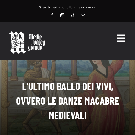
Salta
Stay tuned and follow us on social
al
contenuto
Togg
Navig
HOME
ABOUT US
L’ULTIMO BALLO DEI VIVI,
SERVIZI
OVVERO LE DANZE MACABRE
DIDATTICA
MEDIEVALI
RECENSIONI