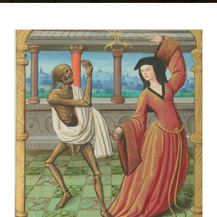
OFF TOPIC
CONTATTI
Cerca
per: