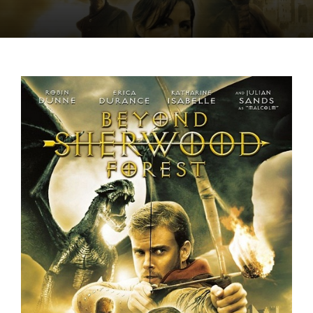
OFF TOPIC
CONTATTI
Cerca
per: