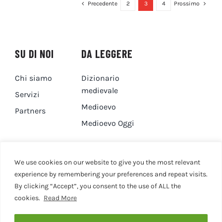
Precedente
2
3
4
Prossimo
SU DI NOI
DA LEGGERE
Chi siamo
Dizionario
medievale
Servizi
Medioevo
Partners
Medioevo Oggi
DA GUARDARE
CONTATTI
We use cookies on our website to give you the most relevant
experience by remembering your preferences and repeat visits.
By clicking “Accept”, you consent to the use of ALL the
Canale YouTube
Contatti
cookies.
Read More
Privacy Policy
Cookie Policy