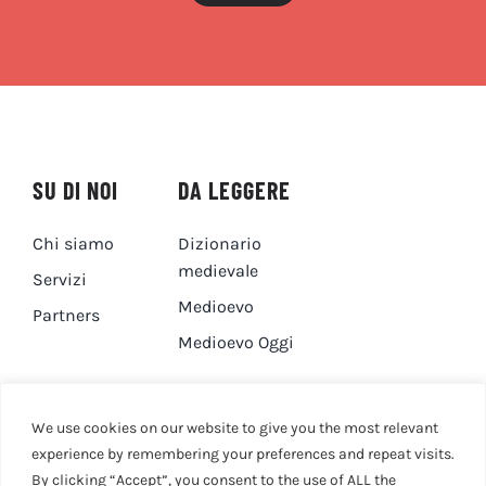
SU DI NOI
DA LEGGERE
Chi siamo
Dizionario
medievale
Servizi
Medioevo
Partners
Medioevo Oggi
DA GUARDARE
CONTATTI
We use cookies on our website to give you the most relevant
experience by remembering your preferences and repeat visits.
By clicking “Accept”, you consent to the use of ALL the
Canale YouTube
Contatti