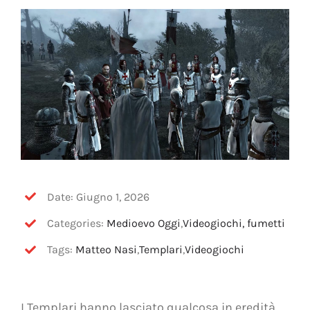
OFF TOPIC
CONTATTI
Cerca
per:
Date: Giugno 1, 2026
Categories:
Medioevo Oggi
,
Videogiochi, fumetti
Tags:
Matteo Nasi
,
Templari
,
Videogiochi
I Templari hanno lasciato qualcosa in eredità