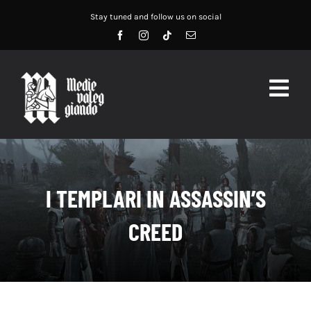
Salta
Stay tuned and follow us on social
al
contenuto
Togg
Navig
HOME
ABOUT US
I TEMPLARI IN ASSASSIN’S
SERVIZI
CREED
DIDATTICA
RECENSIONI