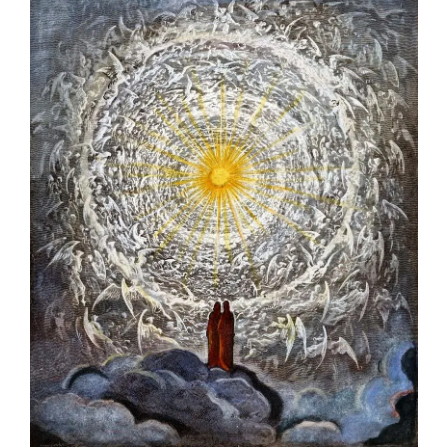
OFF TOPIC
CONTATTI
Cerca
per: