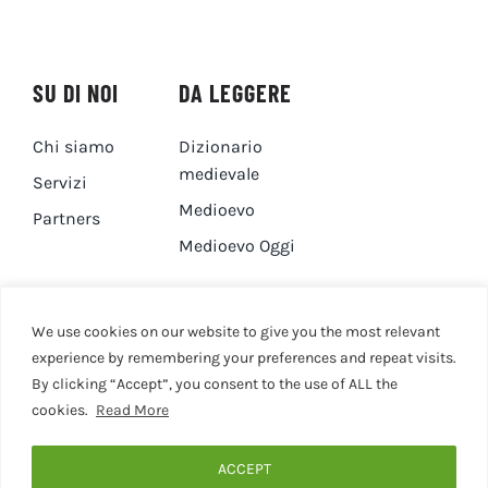
SU DI NOI
DA LEGGERE
Chi siamo
Dizionario
medievale
Servizi
Medioevo
Partners
Medioevo Oggi
DA GUARDARE
CONTATTI
We use cookies on our website to give you the most relevant
experience by remembering your preferences and repeat visits.
By clicking “Accept”, you consent to the use of ALL the
Canale YouTube
Contatti
cookies.
Read More
Privacy Policy
Cookie Policy
ACCEPT