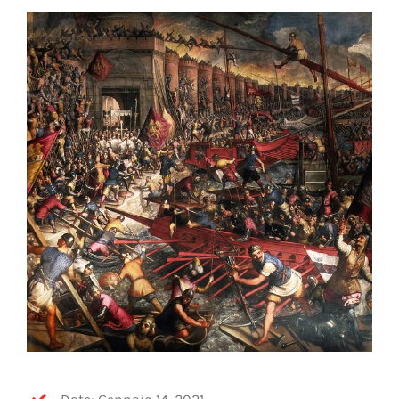
OFF TOPIC
CONTATTI
Cerca
per: