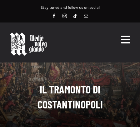
Salta
Stay tuned and follow us on social
al
contenuto
Togg
Navig
HOME
ABOUT US
IL TRAMONTO DI
SERVIZI
COSTANTINOPOLI
DIDATTICA
RECENSIONI