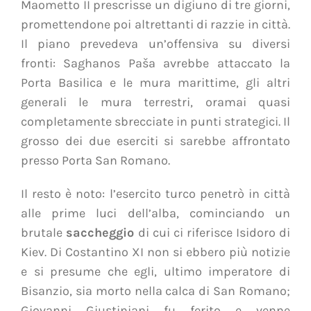
Maometto II prescrisse un digiuno di tre giorni,
promettendone poi altrettanti di razzie in città.
Il piano prevedeva un’offensiva su diversi
fronti: Saghanos Paša avrebbe attaccato la
Porta Basilica e le mura marittime, gli altri
generali le mura terrestri, oramai quasi
completamente sbrecciate in punti strategici. Il
grosso dei due eserciti si sarebbe affrontato
presso Porta San Romano.
Il resto è noto: l’esercito turco penetrò in città
alle prime luci dell’alba, cominciando un
brutale
saccheggio
di cui ci riferisce Isidoro di
Kiev. Di Costantino XI non si ebbero più notizie
e si presume che egli, ultimo imperatore di
Bisanzio, sia morto nella calca di San Romano;
Giovanni Giustiniani fu ferito e venne