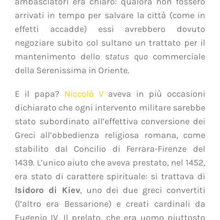
ambasciatori era chiaro: qualora non fossero
arrivati in tempo per salvare la città (come in
effetti accadde) essi avrebbero dovuto
negoziare subito col sultano un trattato per il
mantenimento dello s
tatus quo
commerciale
della Serenissima in Oriente.
E il papa?
Niccolò V
aveva in più occasioni
dichiarato che ogni intervento militare sarebbe
stato subordinato all’effettiva conversione dei
Greci all’obbedienza religiosa romana, come
stabilito dal Concilio di Ferrara-Firenze del
1439. L’unico aiuto che aveva prestato, nel 1452,
era stato di carattere spirituale: si trattava di
Isidoro di Kiev
, uno dei due greci convertiti
(l’altro era Bessarione) e creati cardinali da
Eugenio IV. Il prelato, che era uomo piuttosto