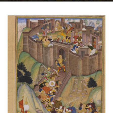
OFF TOPIC
CONTATTI
Cerca
per: