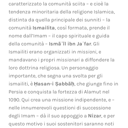
caratterizzato la comunità sciita – e cioè la
tendenza minoritaria della religione Islamica,
distinta da quella principale dei sunniti – la
comunità
Ismailita
, così formata, prende il
nome dall’Imam – il capo spirituale e guida
della comunità –
Ismāʿīl ibn Jaʿfar
. Gli
Ismailiti erano organizzati in
missioni
, e
mandavano i propri
missionari
a diffondere la
loro dottrina religiosa. Un personaggio
importante, che segna una svolta per gli
ismailiti, è
Ḥasan-i Ṣabbāḥ
, che giunge fino in
Persia e conquista la fortezza di Alamut nel
1090. Qui crea una missione indipendente, e –
nelle innumerevoli questioni di successione
degli Imam – dà il suo appoggio a
Nizar
, e per
questo motivo i suoi sostenitori saranno noti