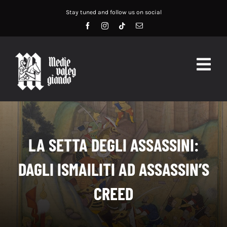
Salta
Stay tuned and follow us on social
al
contenuto
Togg
Navig
HOME
ABOUT US
LA SETTA DEGLI ASSASSINI:
SERVIZI
DAGLI ISMAILITI AD ASSASSIN’S
DIDATTICA
CREED
RECENSIONI