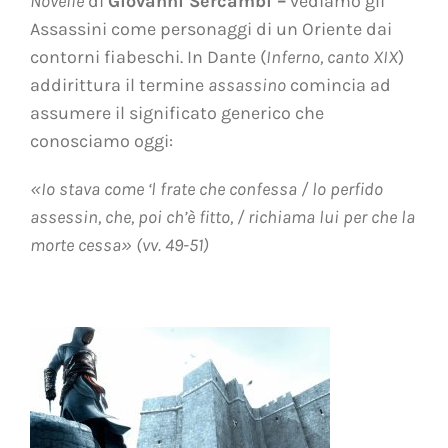
Novelle
di
Giovanni Sercambi –
vediamo gli
Assassini come personaggi di un Oriente dai
contorni fiabeschi. In Dante (
Inferno, canto XIX
)
addirittura il termine
assassino
comincia ad
assumere il significato generico che
conosciamo oggi:
«Io stava come ‘l frate che confessa / lo perfido
assessin, che, poi ch’è fitto, / richiama lui per che la
morte cessa» (vv. 49-51)