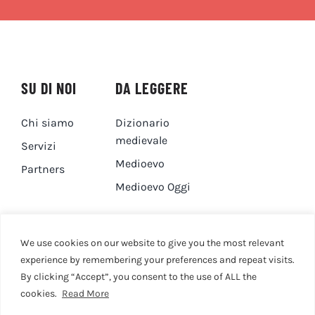
SU DI NOI
DA LEGGERE
Chi siamo
Dizionario
medievale
Servizi
Medioevo
Partners
Medioevo Oggi
DA GUARDARE
CONTATTI
We use cookies on our website to give you the most relevant
experience by remembering your preferences and repeat visits.
Canale YouTube
Contatti
By clicking “Accept”, you consent to the use of ALL the
cookies.
Read More
Privacy Policy