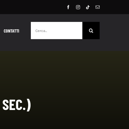
Cerca
CONTATTI
per:
 SEC.)