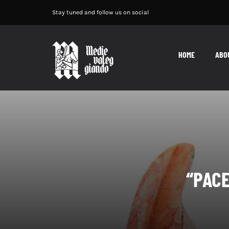
Salta
Stay tuned and follow us on social
al
contenuto
HOME
ABO
“PACE