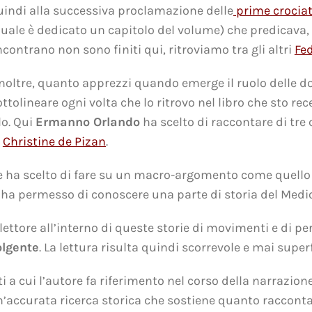
quindi alla successiva proclamazione delle
prime crocia
uale è dedicato un capitolo del volume) che predicava, tr
contrano non sono finiti qui, ritroviamo tra gli altri
Fed
, inoltre, quanto apprezzi quando emerge il ruolo delle d
tolineare ogni volta che lo ritrovo nel libro che sto r
lo. Qui
Ermanno Orlando
ha scelto di raccontare di tre
e
Christine de Pizan
.
re ha scelto di fare su un macro-argomento come quello 
 ha permesso di conoscere una parte di storia del Medi
tore all’interno di queste storie di movimenti e di per
olgente
. La lettura risulta quindi scorrevole e mai superf
ti a cui l’autore fa riferimento nel corso della narrazi
un’accurata ricerca storica che sostiene quanto raccont