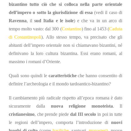
bizantino tutto ciò che si colloca nella parte orientale
dell’impero o sotto la giurisdizione di essa
(vedi il caso di
Ravenna
, il
sud Italia e le isole
) e che va in un arco di
tempo molto vasto:
dal 300 (
Costantino
) fino al 1453 (
Caduta
di Costantinopoli
)
. Allo stesso tempo, va precisato che gli
abitanti dell’impero orientale non si chiamavano bizantini, né
definivano la loro cultura bizantina. Essi erano romani, al
massimo i romani d’Oriente.
Quali sono quindi le
caratteristiche
che hanno consentito di
definire l’archeologia e il mondo tardoantico-bizantino?
Il cambiamento più radicale rispetto all’epoca romana è dato
sicuramente dalla
nuova religione monoteista
. Il
cristianesimo
, che prende piede
dal III secolo
in poi in tutte
le regioni dell’impero, comporta l’introduzione di
nuovi
luoghi di culto
(come
basiliche
, santuari,
monasteri
),
nuove