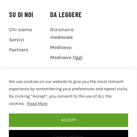
SU DI NOI
DA LEGGERE
Chi siamo
Dizionario
medievale
Servizi
Medioevo
Partners
Medioevo Oggi
DA GUARDARE
CONTATTI
We use cookies on our website to give you the most relevant
experience by remembering your preferences and repeat visits.
By clicking “Accept”, you consent to the use of ALL the
Canale YouTube
Contatti
cookies.
Read More
Privacy Policy
Cookie Policy
ACCEPT
Cookie settings