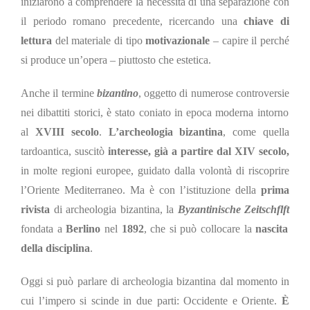
iniziarono a comprendere la necessità di una separazione con
il periodo romano precedente, ricercando una
chiave di
lettura
del materiale di tipo
motivazionale
– capire il perché
si produce un’opera – piuttosto che estetica.
Anche il
termine
bizantino
,
oggetto di numerose controversie
nei dibattiti storici, è stato coniato in epoca moderna intorno
al
XVIII secolo
.
L’archeologia bizantina
, come quella
tardoantica,
suscitò
interesse, già a partire dal XIV secolo,
in molte regioni europee, guidato dalla volontà di riscoprire
l’Oriente Mediterraneo. Ma è con l’istituzione della
prima
rivista
di archeologia bizantina, la
Byzantinische Zeitschflft
fondata a
Berlino
nel
1892
, che si può collocare la
nascita
della disciplina
.
Oggi si può parlare di archeologia bizantina dal momento in
cui l’impero si scinde in due parti: Occidente e Oriente.
È