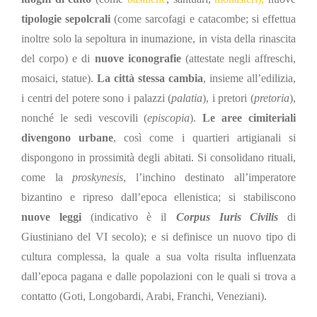
tipologie sepolcrali
(come sarcofagi e catacombe; si effettua
inoltre solo la sepoltura in inumazione, in vista della rinascita
del corpo) e di
nuove iconografie
(attestate negli affreschi,
mosaici, statue).
La città stessa cambia
, insieme all’edilizia,
i centri del potere sono i palazzi (
palatia
), i pretori (
pretoria
),
nonché le sedi vescovili (
episcopia
).
Le aree cimiteriali
divengono urbane
, così come i quartieri artigianali si
dispongono in prossimità degli abitati. Si consolidano rituali,
come la
proskynesis
, l’inchino destinato all’imperatore
bizantino e ripreso dall’epoca ellenistica;
si stabiliscono
nuove leggi
(indicativo è il
Corpus Iuris Civilis
di
Giustiniano
del VI secolo); e si definisce un nuovo tipo di
cultura complessa, la quale a sua volta risulta influenzata
dall’epoca pagana e dalle popolazioni con le quali si trova a
contatto (
G
oti,
L
ongobardi,
A
rabi,
F
ranchi,
V
eneziani).