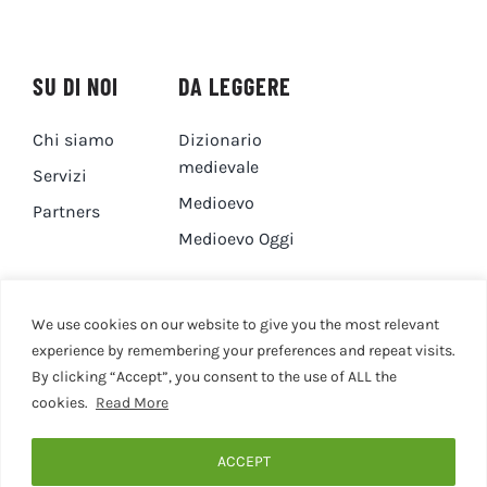
SU DI NOI
DA LEGGERE
Chi siamo
Dizionario
medievale
Servizi
Medioevo
Partners
Medioevo Oggi
DA GUARDARE
CONTATTI
We use cookies on our website to give you the most relevant
experience by remembering your preferences and repeat visits.
By clicking “Accept”, you consent to the use of ALL the
Canale YouTube
Contatti
cookies.
Read More
Privacy Policy
Cookie Policy
ACCEPT