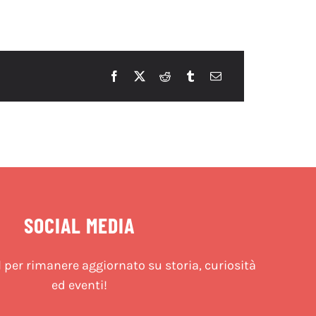
SOCIAL MEDIA
l per rimanere aggiornato su storia, curiosità
ed eventi!