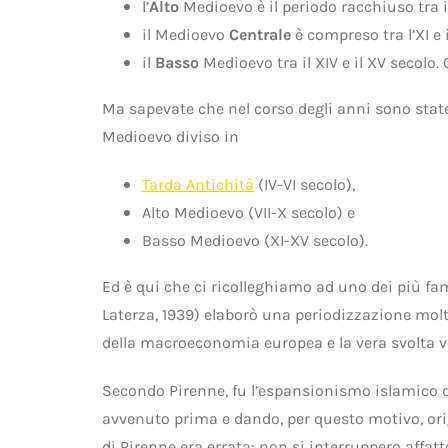
l’
Alto
Medioevo è il periodo racchiuso tra il
il Medioevo
Centrale
è compreso tra l’XI e i
il
Basso
Medioevo tra il XIV e il XV secolo
Ma sapevate che nel corso degli anni sono state s
Medioevo diviso in
Tarda Antichità
(IV-VI secolo),
Alto Medioevo (VII-X secolo) e
Basso Medioevo (XI-XV secolo).
Ed è qui che ci ricolleghiamo ad uno dei più fa
Laterza, 1939) elaborò una periodizzazione molt
della macroeconomia europea e la vera svolta ve
Secondo Pirenne, fu l’espansionismo islamico d
avvenuto prima e dando, per questo motivo, ori
di Pirenne era errata: non si interruppero aff