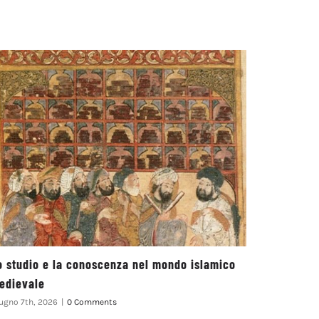
o studio e la conoscenza nel mondo islamico
Ludovico 
edievale
Luglio 12th, 
ugno 7th, 2026
|
0 Comments