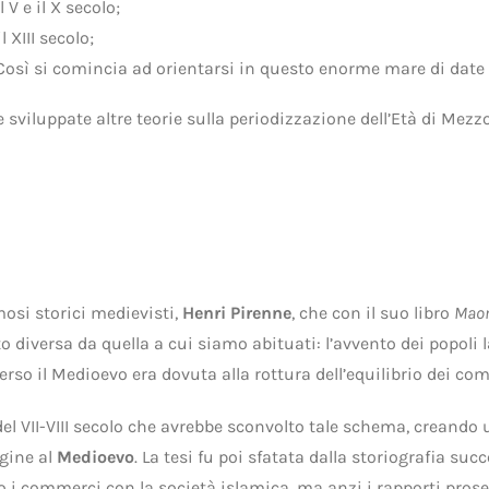
 V e il X secolo;
l XIII secolo;
. Così si comincia ad orientarsi in questo enorme mare di date 
viluppate altre teorie sulla periodizzazione dell’Età di Mezzo?
mosi storici medievisti,
Henri Pirenne
, che con il suo libro
Maom
o diversa da quella a cui siamo abituati: l’avvento dei popoli
rso il Medioevo era dovuta alla rottura dell’equilibrio dei c
el VII-VIII secolo che avrebbe sconvolto tale schema, creando
gine al
Medioevo
. La tesi fu poi sfatata dalla storiografia suc
atto i commerci con la società islamica, ma anzi i rapporti p