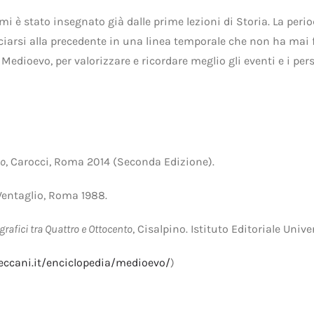
mi è stato insegnato già dalle prime lezioni di Storia. La per
cciarsi alla precedente in una linea temporale che non ha mai
il Medioevo, per valorizzare e ricordare meglio gli eventi e i p
io
, Carocci, Roma 2014 (Seconda Edizione).
l Ventaglio, Roma 1988.
grafici tra Quattro e Ottocento
, Cisalpino. Istituto Editoriale Univ
eccani.it/enciclopedia/medioevo/
)