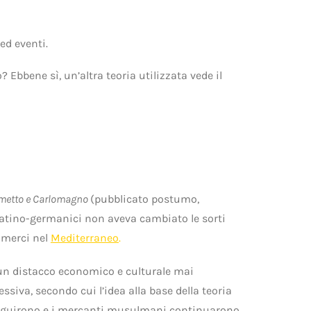
ed eventi.
 Ebbene sì, un’altra teoria utilizzata vede il
etto e Carlomagno
(pubblicato postumo,
 latino-germanici non aveva cambiato le sorti
ommerci nel
Mediterraneo
.
 un distacco economico e culturale mai
cessiva, secondo cui l’idea alla base della teoria
roseguirono e i mercanti musulmani continuarono