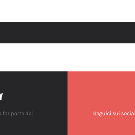
Y
 far parte dei
Seguici sui socia