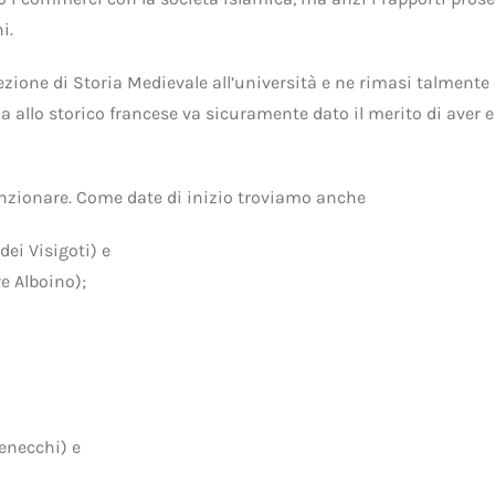
i.
lezione di Storia Medievale all’università e ne rimasi talment
a allo storico francese va sicuramente dato il merito di aver 
nzionare. Come date di inizio troviamo anche
dei Visigoti) e
re Alboino);
enecchi) e