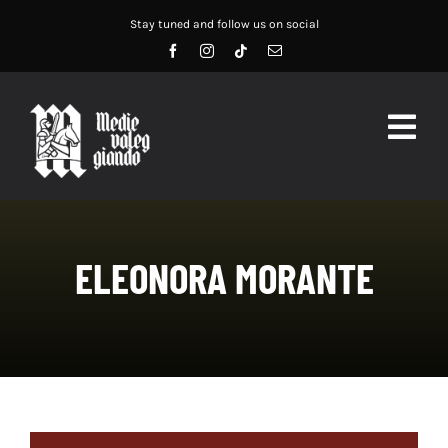
Salta
Stay tuned and follow us on social
al
contenuto
Togg
Navig
HOME
ABOUT US
ELEONORA MORANTE
SERVIZI
DIDATTICA
RECENSIONI