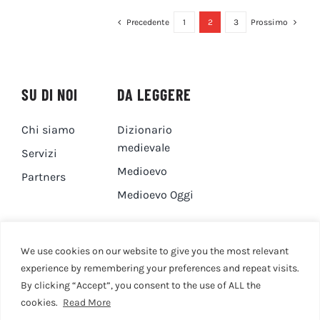
Precedente
1
2
3
Prossimo
SU DI NOI
DA LEGGERE
Chi siamo
Dizionario
medievale
Servizi
Medioevo
Partners
Medioevo Oggi
DA GUARDARE
CONTATTI
We use cookies on our website to give you the most relevant
experience by remembering your preferences and repeat visits.
By clicking “Accept”, you consent to the use of ALL the
Canale YouTube
Contatti
cookies.
Read More
Privacy Policy